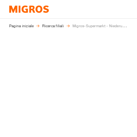
Ti
Pagina iniziale
Ricerca filiali
Migros-Supermarkt - Niederurnen
trovi
qui: