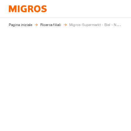
Ti
Pagina iniziale
Ricerca filiali
Migros-Supermarkt - Biel - Neumarkt
trovi
qui: