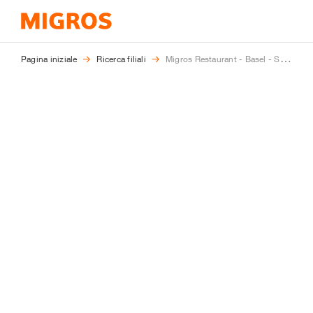
Ti
Pagina iniziale
Ricerca filiali
Migros Restaurant - Basel - Stücki
trovi
qui: