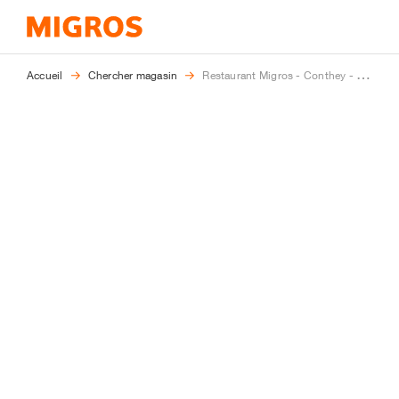
Vous
Accueil
Chercher magasin
Restaurant Migros - Conthey - Forum des Alpes
êtes
ici: