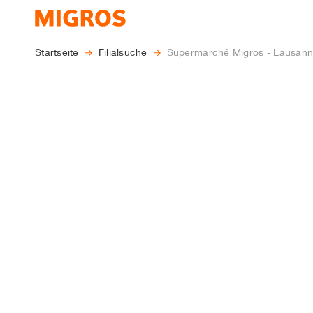
Sie
Startseite
Filialsuche
Supermarché Migros - Lausanne
sind
hier: